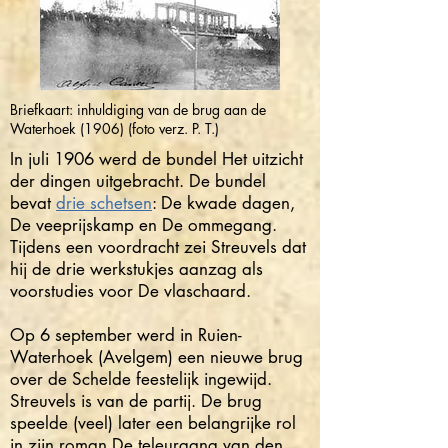
Briefkaart: inhuldiging van de brug aan de
Waterhoek (1906) (foto verz. P. T.)
In juli 1906 werd de bundel Het uitzicht
der dingen uitgebracht. De bundel
bevat
drie schetsen
: De kwade dagen,
De veeprijskamp en De ommegang.
Tijdens een voordracht zei Streuvels dat
hij de drie werkstukjes aanzag als
voorstudies voor De vlaschaard.
Op 6 september werd in Ruien-
Waterhoek (Avelgem) een nieuwe brug
over de Schelde feestelijk ingewijd.
Streuvels is van de partij. De brug
speelde (veel) later een belangrijke rol
in zijn roman De teleurgang van den