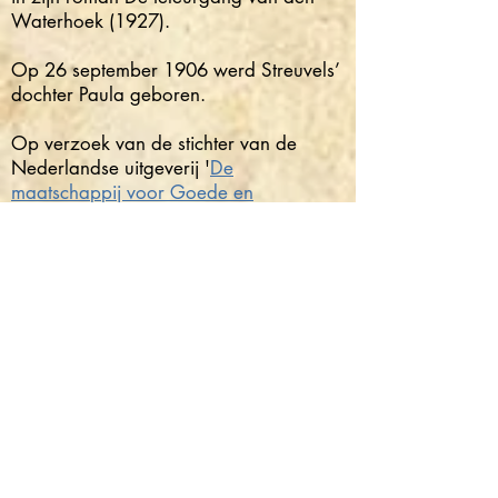
Waterhoek (1927).
Op 26 september 1906 werd Streuvels’
dochter Paula geboren.
Op verzoek van de stichter van de
Nederlandse uitgeverij '
De
maatschappij voor Goede en
Goedkope Lectuur
', Leo Simons, maakte
Streuvels 'ter verpozing' een eerste
bewerking van het Reinaert-epos. 'Ter
verpozing omdat hij toen ook volop aan
het werk was met het schrijven van wat
zijn bekendste werk zou worden: De
vlaschaard.
De Reinaertbewerking
verscheen in 1907.
©2026 Stijn Streuvelsgenootschap.