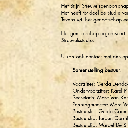
Het Stijn Streuvelsgenootscha
Het heeft tot doel de studie v
Tevens wil het genootschap ee
Het genootschap organiseert 
Streuvelsstudie.
U kan ook contact met ons o
Samenstelling bestuur:
Voorzitter: Gerd
Ondervoorzitter: K
Secretaris: M
Penningmeester: 
Bestuurslid: Guido Coo
Bestuurslid: Jeroen Cornil
Bestuurslid: Marcel De S