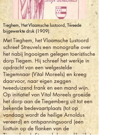
Tieghem, Het Vlaamsche lustoord, Tweede
bijgewerkte druk (1909).
Met Tieghem, het Vlaamsche Lustoord
schreef Streuvels een monografie over
het nabij Ingooigem gelegen toeristische
dorp Tiegem. Hij schreef het werkje in
opdracht van een welgestelde
Tiegemnaar (Vital Moreels) en kreeg
daarvoor, naar eigen zeggen
tweeduizend frank en een mand wijn.
Op initiatief van Vital Moreels groeide
het dorp aan de Tiegemberg uit tot een
bekende bedevaartplaats (tot op
vandaag wordt de heilige Arnoldus
vereerd) en ontspanningsoord (een
lusttuin op de flanken van de
Tiegemberg). Streuvels kwam dikwijls te