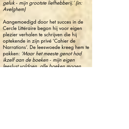
geluk ‑ mijn grootste liefhebberij.’ (in:
Avelghem)
Aangemoedigd door het succes in de
Cercle Littéraire begon hij voor eigen
plezier verhalen te schrijven die hij
optekende in zijn privé ‘Cahier de
Narrations’. De leeswoede kreeg hem te
pakken:
‘Maar het meeste genot had
ikzelf aan de boeken ‑ mijn eigen
leeslust voldoen, alle boeken mogen
doorsnuffelen, keuren, uitkiezen. Voor
de leerlingen zocht ik 't geen boeiend
was, voor mezelf echter greep ik naar 't
geen mijn weetgierigheid kon voldoen ‑
dingen die veelal boven mijn begrip
lagen.’ (in: Avelghem).
In die tijd stuurde
hij een eigen bewerking van het
vertelsel ‘Smedtje Viole’ (dat hij van zijn
moeder had gehoord) naar zijn oom