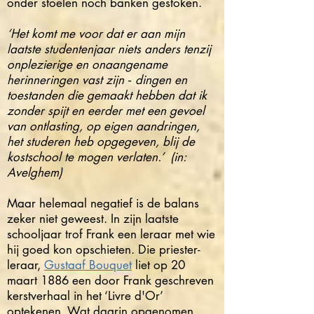
onder stoelen noch banken gestoken.
‘Het komt me voor dat er aan mijn
laatste studentenjaar niets anders tenzij
onplezierige en onaangename
herinneringen vast zijn ‑ dingen en
toestanden die gemaakt hebben dat ik
zonder spijt en eerder met een gevoel
van ontlasting, op eigen aandringen,
het studeren heb opgegeven, blij de
kostschool te mogen verlaten.’ (in:
Avelghem)
Maar helemaal negatief is de balans
zeker niet geweest. In zijn laatste
schooljaar trof Frank een leraar met wie
hij goed kon opschieten. Die priester-
leraar,
Gustaaf Bouquet
liet op 20
maart 1886 een door Frank geschreven
kerstverhaal in het ‘Livre d'Or’
optekenen. Wat daarin opgenomen