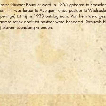
iester Gustaaf Bouquet werd in 1855 geboren te Roeselar
en. Hij was leraar te Avelgem, onderpastoor te Wielsbek
peringe) tot hij in 1933 ontslag nam. Van hem werd geze
aamse reflex nooit tot pastoor werd benoemd. Streuvels b
j bleven levenslang vrienden.