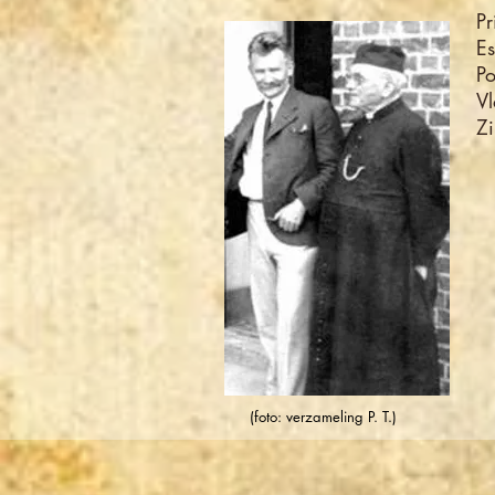
Pr
Es
Po
Vl
Zi
(foto: verzameling P. T.)