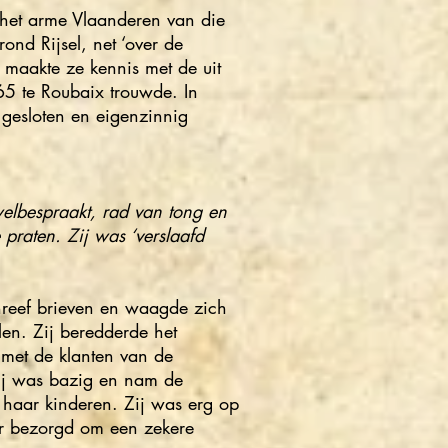
 het arme Vlaanderen van die
rond Rijsel, net ‘over de
 maakte ze kennis met de uit
65 te Roubaix trouwde. In
 gesloten en eigenzinnig
welbespraakt, rad van tong en
praten. Zij was ‘verslaafd
chreef brieven en waagde zich
len. Zij beredderde het
 met de klanten van de
Zij was bazig en nam de
n haar kinderen. Zij was erg op
er bezorgd om een zekere