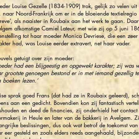
der Louise Gezelle (1834-1909) trok, gelijk zo velen uit
d, naar Noord-Frankrijk om er in de bloeiende textielregio 
reve’, als naaister in Roubaix aan het werk te gaan. Daar
lgem afkomstige Camiel Lateur, met wie zij op 5 juni 18
enstelling tot haar moeder Monica Devriese, die een zeer
akter had, was Louise eerder extravert, net haar vader.
euvels getuigt over zijn moeder:
eder had een blijgeestig en opgewekt karakter; zij was 
r grootste genoegen bestond er in met iemand gezellig te 
 boeken lezen.’
ise sprak goed Frans (dat had ze in Roubaix geleerd), s
eens aan een gedicht. Bovendien kon zij fantastisch vertel
shouden en deed de financies, zij onderhield het contact
ermakerij in Heule en later van de bakkerij in Avelgem. 
angrijke beslissingen, dus ook wat betrof de toekomst va
r eer gesteld en zoals elders reeds aangehaald, bijzond