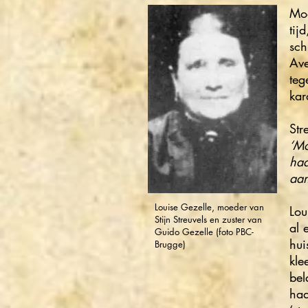
Moe
tij
sch
Ave
teg
kar
Str
‘Mo
haa
aan
Louise Gezelle, moeder van
Lou
Stijn Streuvels en zuster van
al 
Guido Gezelle (foto PBC-
hui
Brugge)
kle
bel
haa