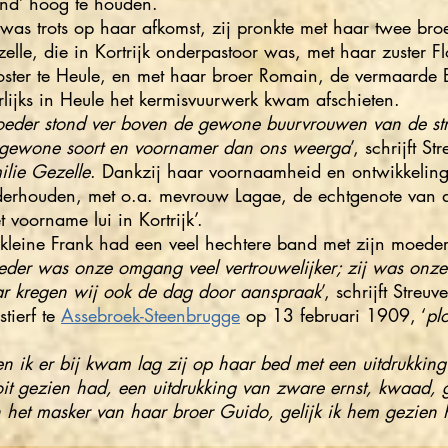
and’ hoog te houden.
 was trots op haar afkomst, zij pronkte met haar twee bro
elle, die in Kortrijk onderpastoor was, met haar zuster F
oster te Heule, en met haar broer Romain, de vermaarde
rlijks in Heule het kermisvuurwerk kwam afschieten.
eder stond ver boven de gewone buurvrouwen van de str
gewone soort en voornamer dan ons weerga
’, schrijft St
ilie Gezelle
. Dankzij haar voornaamheid en ontwikkeling
erhouden, met o.a. mevrouw Lagae, de echtgenote van de
t voorname lui in Kortrijk’.
kleine Frank had een veel hechtere band met zijn moeder 
der was onze omgang veel vertrouwelijker; zij was onze 
r kregen wij ook de dag door aanspraak
’, schrijft Streu
 stierf te
Assebroek-Steenbrugge
op 13 februari 1909, ‘
pl
en ik er bij kwam lag zij op haar bed met een uitdrukking 
it gezien had, een uitdrukking van zware ernst, kwaad, g
 het masker van haar broer Guido, gelijk ik hem gezien h