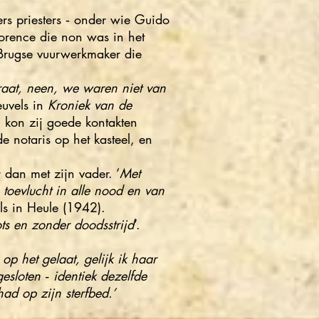
ers priesters ‑ onder wie Guido
lorence die non was in het
 Brugse vuurwerkmaker die
aat, neen, we waren niet van
reuvels in
Kroniek van de
 kon zij goede kontakten
 notaris op het kasteel, en
dan met zijn vader. ‘
Met
toevlucht in alle nood en van
vels in Heule (1942).
ots en zonder doodsstrijd
’.
op het gelaat, gelijk ik haar
esloten ‑ identiek dezelfde
ad op zijn sterfbed.’