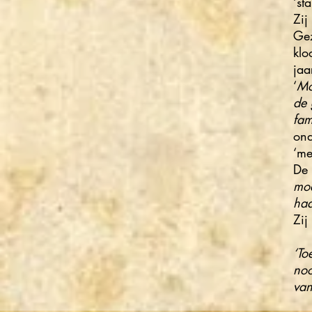
‘st
Zij
Gez
klo
jaa
‘
Mo
de 
fam
ond
‘me
De 
moe
haa
Zij
‘To
noo
van