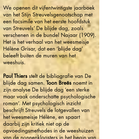
We openen dit vijfentwintigste jaarboek
van het Stijn Streuvelsgenootschap met
een facsimile van het eerste hoofdstuk
van Streuvels’ De blijde dag, zoals
verschenen in de bundel Najaar (1909).
Het is het verhaal van het wees­meisje
Hélène Grisar, dat een ‘blijde dag’
beleeft buiten de muren van het
weeshuis.
Paul Thiers
stelt de bibliografie van De
blijde dag samen.
Toon Breës
noemt in
zijn analyse De blijde dag ‘een sterke
maar vaak onderschatte psychologische
roman’. Met psychologisch inzicht
beschrijft Streuvels de lotgevallen van
het weesmeisje Hélène, en spaart
daarbij zijn kritiek niet op de
opvoedingsmethodes in de wees­huizen
van de nonnenkloosters in het begin van