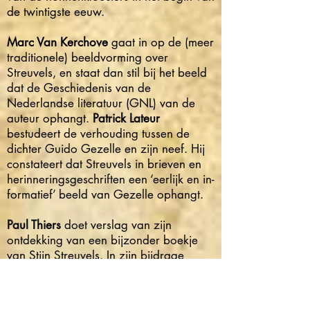
de twintigste eeuw.
Marc Van Kerchove
gaat in op de (meer
traditionele) beeldvorming over
Streuvels, en staat dan stil bij het beeld
dat de Geschiedenis van de
Nederlandse literatuur (GNL) van de
auteur ophangt.
Patrick Lateur
bestudeert de verhouding tussen de
dichter Guido Gezelle en zijn neef. Hij
constateert dat Streuvels in brieven en
herinne­ringsgeschriften een ‘eerlijk en in-
formatief’ beeld van Gezelle ophangt.
Paul Thiers
doet verslag van zijn
ontdekking van een bijzonder boekje
van Stijn Streuvels. In zijn bijdrage
‘Streuvels hertalen of hertalen’ pleit
Hans Vandevoorde
ervoor het werk van
Streuvels in zijn oorspronkelijke