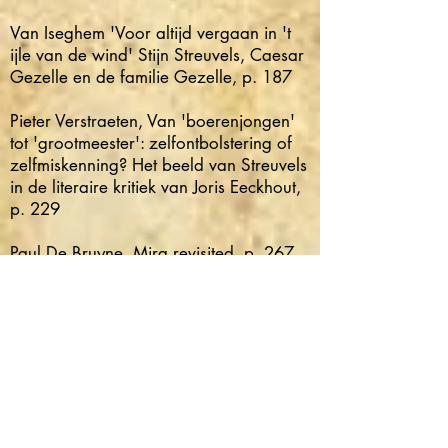
Van Iseghem 'Voor altijd vergaan in 't
ijle van de wind' Stijn Streuvels, Caesar
Gezelle en de familie Gezelle, p. 187
Pieter Verstraeten, Van 'boerenjongen'
tot 'grootmeester': zelfontbolstering of
zelfmiskenning? Het beeld van Streuvels
in de literaire kritiek van Joris Eeckhout,
p. 229
Paul De Bruyne, Mira revisited, p. 267
Omer Vandeputte: Netwerken in Het
leven en de dood in de ast p. 279
Karcl Platteau, Streuvels over zijn
vrienden, p. 295
Jozef Vandemaele, 'Kroniek 2005, p.