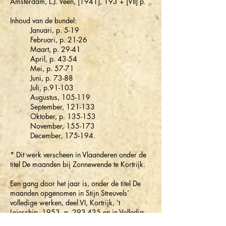
Amsterdam, L.J. Veen, [1941], 193 + [VII] p.
Inhoud van de bundel:
Januari, p. 5-19
Februari, p. 21-26
Maart, p. 29-41
April, p. 43-54
Mei, p. 57-71
Juni, p. 73-88
Juli, p.91-103
Augustus, 105-119
September, 121-133
Oktober, p. 135-153
November, 155-173
December, 175-194.
* Dit werk verscheen in Vlaanderen onder de
titel De maanden bij Zonnewende te Kortrijk.
Een gang door het jaar is, onder de titel De
maanden opgenomen in Stijn Streuvels’
volledige werken, deel VI, Kortrijk, ’t
Leieschip, 1953, p. 293-435 en in Volledig
werk, deel IV, [Brugge/Utrecht], Orion-Desclée