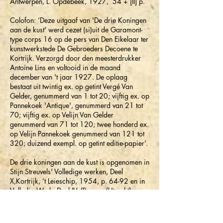
Antwerpen, L. Opdebeek, 1927, 54 + [II] p.
Colofon: ‘Deze uitgaaf van 'De drie Koningen
aan de kust' werd cezet (si)uit de Garamont-
type corps 16 op de pers van Den Eikelaar ter
kunstwerkstede De Gebroeders Decoene te
Kortrijk. Verzorgd door den meesterdrukker
Antoine Lins en voltooid in de maand
december van 't jaar 1927. De oplaag
bestaat uit twintig ex. op getint Vergé Van
Gelder, genummerd van 1 tot 20; vijftig ex. op
Pannekoek 'Antique', genummerd van 21 tot
70; vijftig ex. op Velijn Van Gelder
genummerd van 71 tot 120; twee honderd ex.
op Velijn Pannekoek genummerd van 121 tot
320; duizend exempl. op getint editie-papier’.
De drie koningen aan de kust is opgenomen in
Stijn Streuvels' Volledige werken, Deel
X,Kortrijk, ’t Leieschip, 1954, p. 64-92 en in
Volledig Werk, Deel IV, [Brugge/Utrecht]
Orion-Desclée De Brouwer, 1973, p. 217-
241.