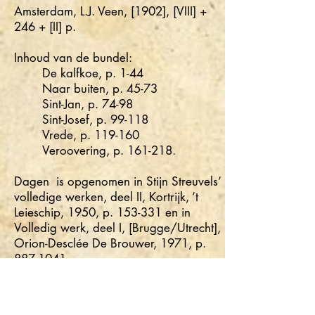
Amsterdam, L.J. Veen, [1902], [VIII] +
246 + [II] p.
Inhoud van de bundel:
De kalfkoe, p. 1-44
Naar buiten, p. 45-73
Sint-Jan, p. 74-98
Sint-Josef, p. 99-118
Vrede, p. 119-160
Veroovering, p. 161-218.
Dagen is opgenomen in Stijn Streuvels’
volledige werken, deel II, Kortrijk, ’t
Leieschip, 1950, p. 153-331 en in
Volledig werk, deel I, [Brugge/Utrecht],
Orion-Desclée De Brouwer, 1971, p.
887-1041
.