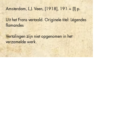
Amsterdam, L.J. Veen, [1918], 191 + [I] p.
Uit het Frans vertaald. Originele titel: Légendes
flamandes
Vertalingen zijn niet opgenomen in het
verzamelde werk.
©2026 Stijn Streuvelsgenootschap.
Secretariaat - Marc Van Kerchove
Driesstraat 36 - 9270 Laarne
stijnstreuvelsgenootschap@gmail.com
Inhoudelijke opmerkingen over of suggesties voor onze
website,
contacteer ons
.