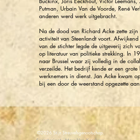
Buckinx, Joris Eeckhout, Victor Leemans,
Putman, Urbain Van de Voorde, René Ver
anderen werd werk uitgebracht.
Na de dood van Richard Acke zette zijn
activiteit van Steenlandt voort. Afwijkend
van de stichter legde de uitgeverij zich v
op literatuur van politieke strekking. In 
naar Brussel waar zij volledig in de colla
verzeilde. Het bedrijf kende er een grote
werknemers in dienst. Jan Acke kwam o
bij een door de weerstand opgezette aan
©2026 Stijn Streuvelsgenootschap.