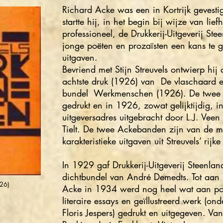
Richard Acke was een in Kortrijk gevest
startte hij, in het begin bij wijze van li
professioneel, de Drukkerij-Uitgeverij St
jonge poëten en prozaïsten een kans te g
uitgaven.
Bevriend met Stijn Streuvels ontwierp hij
achtste druk (1926) van De vlaschaard e
bundel Werkmenschen (1926). De twee 
gedrukt en in 1926, zowat gelijktijdig, 
uitgeversadres uitgebracht door L.J. Vee
Tielt. De twee Ackebanden zijn van de m
karakteristieke uitgaven uit Streuvels’ rijke
In 1929 gaf Drukkerij-Uitgeverij Steenland
dichtbundel van André Demedts. Tot aan 
26)
Acke in 1934 werd nog heel wat aan poëzi
literaire essays en geïllustreerd werk (o
Floris Jespers) gedrukt en uitgegeven. Van